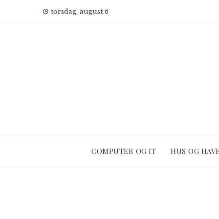
Skip
torsdag, august 6
to
content
COMPUTER OG IT
HUS OG HAV