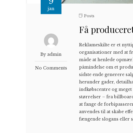
9
jan
Posts
Få produceret
Reklameskilte er et nytti
organisationer med at fr
By admin
måde at henlede opmærk
påmindelse om et produk
No Comments
sidste ende generere sal
herunder gader, detailha
indkøbscentre og meget
størrelser – fra billboar
at fange de forbipasse
anvendes til at skabe eff
fængende slogans eller s