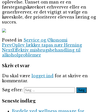
oplevelse. Uanset om man er en
førstegangskørekort erhverver eller en
generhverver, er det vigtigt at vælge en
køreskole, der prioriterer elevens læring og
succes.
Posted in
Service og Økonomi
Prev
Oplev lækker tapas nær Herning
Next
Effektiv misbrugsbehandling til
alkoholproblemer
Skriv et svar
Du skal være
logget ind
for at skrive en
kommentar.
Søg efter:
Seneste indlæg
Fordele ved wellness massage for