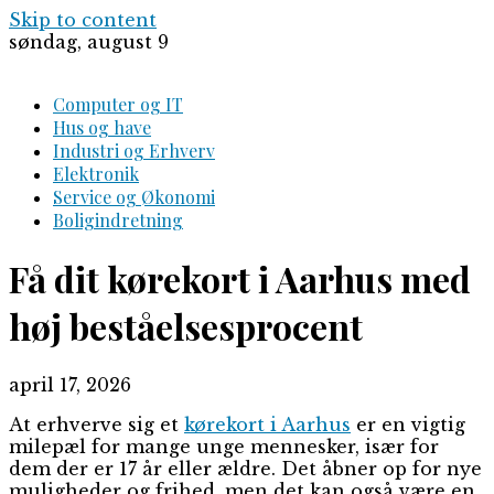
Skip to content
søndag, august 9
Computer og IT
Hus og have
Industri og Erhverv
Elektronik
Service og Økonomi
Boligindretning
Få dit kørekort i Aarhus med
høj beståelsesprocent
april 17, 2026
At erhverve sig et
kørekort i Aarhus
er en vigtig
milepæl for mange unge mennesker, især for
dem der er 17 år eller ældre. Det åbner op for nye
muligheder og frihed, men det kan også være en