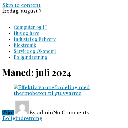
Skip to content
fredag, august 7
Computer og IT
Hus og have
Industri og Erhverv
Elektronik
Service og Økonomi
Boligindretning
Måned:
juli 2024
27
jul
By admin
No Comments
Boligindretning