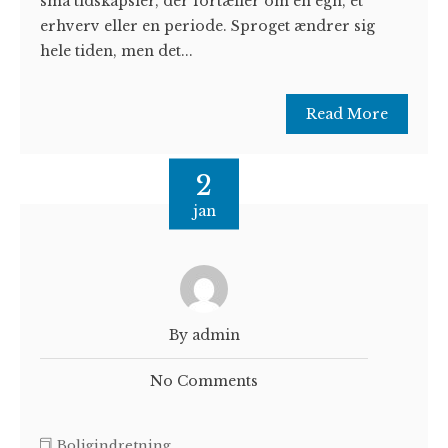
små tidskapsler, der fortæller om en egn, et
erhverv eller en periode. Sproget ændrer sig
hele tiden, men det...
Read More
2
jan
By admin
No Comments
Boligindretning