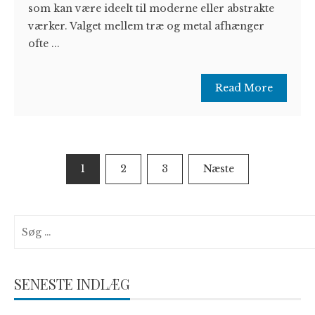
som kan være ideelt til moderne eller abstrakte
værker. Valget mellem træ og metal afhænger
ofte ...
Read More
Navigation
1
2
3
Næste
til
indlæg
Søg
efter:
SENESTE INDLÆG