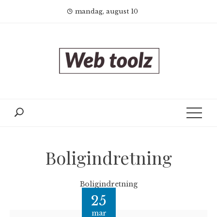
Skip
mandag, august 10
to
content
Boligindretning
Boligindretning
25
mar