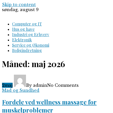
Skip to content
søndag, august 9
Computer og IT
Hus og have
Industri og Erhverv
Elektronik
Service og Økonomi
Boligindretning
Måned:
maj 2026
2
maj
By admin
No Comments
Mad og Sundhed
Fordele ved wellness massage for
muskelproblemer