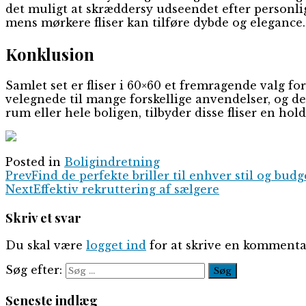
det muligt at skræddersy udseendet efter personlig
mens mørkere fliser kan tilføre dybde og elegance.
Konklusion
Samlet set er fliser i 60×60 et fremragende valg 
velegnede til mange forskellige anvendelser, og de
rum eller hele boligen, tilbyder disse fliser en hold
Posted in
Boligindretning
Prev
Find de perfekte briller til enhver stil og budg
Next
Effektiv rekruttering af sælgere
Skriv et svar
Du skal være
logget ind
for at skrive en kommenta
Søg efter:
Seneste indlæg