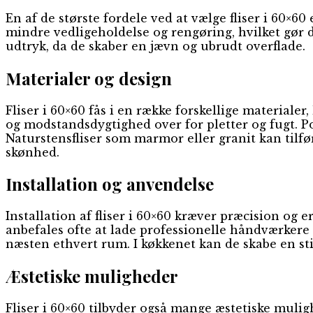
En af de største fordele ved at vælge fliser i 60×6
mindre vedligeholdelse og rengøring, hvilket gør de
udtryk, da de skaber en jævn og ubrudt overflade.
Materialer og design
Fliser i 60×60 fås i en række forskellige material
og modstandsdygtighed over for pletter og fugt. P
Naturstensfliser som marmor eller granit kan tilfø
skønhed.
Installation og anvendelse
Installation af fliser i 60×60 kræver præcision og e
anbefales ofte at lade professionelle håndværkere ud
næsten ethvert rum. I køkkenet kan de skabe en sti
Æstetiske muligheder
Fliser i 60×60 tilbyder også mange æstetiske mulighe