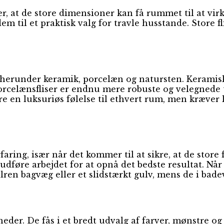
0 er, at de store dimensioner kan få rummet til at vi
m til et praktisk valg for travle husstande. Store f
er, herunder keramik, porcelæn og natursten. Kerami
orcelænsfliser er endnu mere robuste og velegnede t
re en luksuriøs følelse til ethvert rum, men kræver 
rfaring, især når det kommer til at sikre, at de stor
føre arbejdet for at opnå det bedste resultat. Når de
lren bagvæg eller et slidstærkt gulv, mens de i bad
der. De fås i et bredt udvalg af farver, mønstre og o