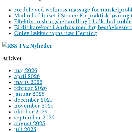
Fordele ved wellness massage for muskelpro
Mad ud af huset i Struer: En praktisk løsning 
Effektiv misbrugsbehandling til alkoholprobl
Få dit kørekort i Aarhus med høj beståelsespr
Oplev lækker tapas nær Herning
TV2 Nyheder
Arkiver
maj 2026
april 2026
marts 2026
februar 2026
januar 2026
december 2025
november 2025
oktober 2025
september 2025
august 2025
juli 2025