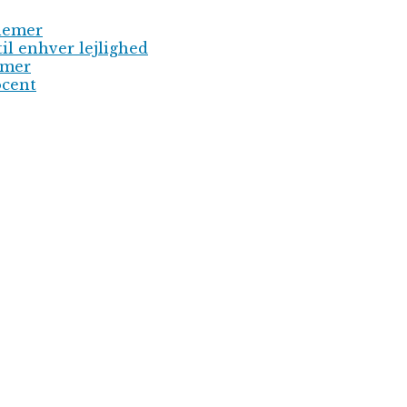
blemer
til enhver lejlighed
emer
ocent