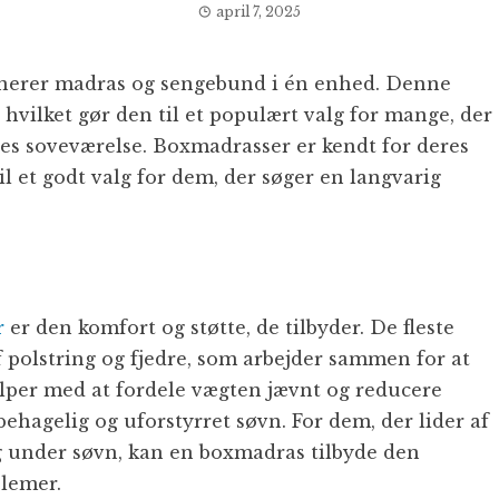
april 7, 2025
inerer madras og sengebund i én enhed. Denne
, hvilket gør den til et populært valg for mange, der
eres soveværelse. Boxmadrasser er kendt for deres
l et godt valg for dem, der søger en langvarig
r
er den komfort og støtte, de tilbyder. De fleste
 polstring og fjedre, som arbejder sammen for at
jælper med at fordele vægten jævnt og reducere
behagelig og uforstyrret søvn. For dem, der lider af
g under søvn, kan en boxmadras tilbyde den
blemer.