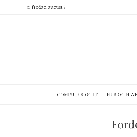
Skip
fredag, august 7
to
content
COMPUTER OG IT
HUS OG HAV
Ford