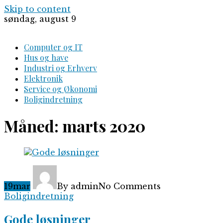
Skip to content
søndag, august 9
Computer og IT
Hus og have
Industri og Erhverv
Elektronik
Service og Økonomi
Boligindretning
Måned:
marts 2020
19
mar
By admin
No Comments
Boligindretning
Gode løsninger