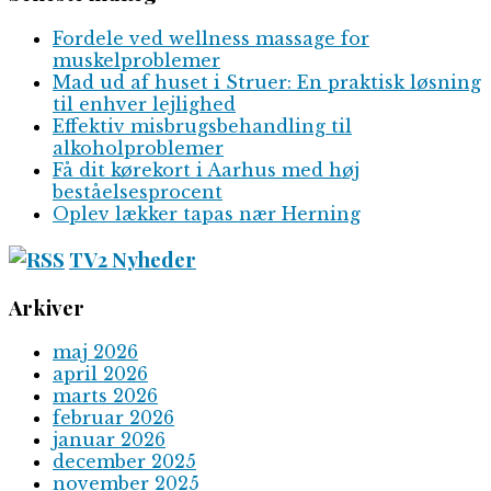
Fordele ved wellness massage for
muskelproblemer
Mad ud af huset i Struer: En praktisk løsning
til enhver lejlighed
Effektiv misbrugsbehandling til
alkoholproblemer
Få dit kørekort i Aarhus med høj
beståelsesprocent
Oplev lækker tapas nær Herning
TV2 Nyheder
Arkiver
maj 2026
april 2026
marts 2026
februar 2026
januar 2026
december 2025
november 2025