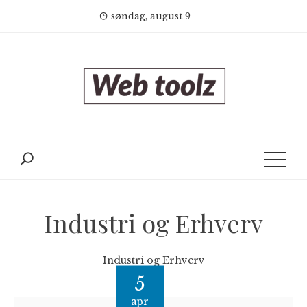
Skip
søndag, august 9
to
content
Industri og Erhverv
Industri og Erhverv
5
apr