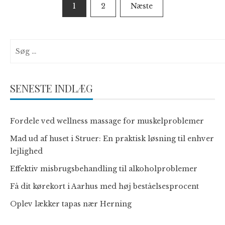
Navigation
1
2
Næste
til
indlæg
Søg
efter:
SENESTE INDLÆG
Fordele ved wellness massage for muskelproblemer
Mad ud af huset i Struer: En praktisk løsning til enhver
lejlighed
Effektiv misbrugsbehandling til alkoholproblemer
Få dit kørekort i Aarhus med høj beståelsesprocent
Oplev lækker tapas nær Herning