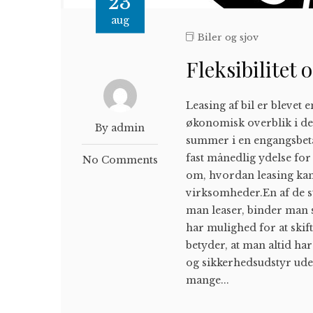
23
aug
Biler og sjov
Fleksibilitet
Leasing af bil er blevet 
økonomisk overblik i dere
By admin
summer i en engangsbetal
fast månedlig ydelse for 
No Comments
om, hvordan leasing kan 
virksomheder.En af de stø
man leaser, binder man s
har mulighed for at skift
betyder, at man altid ha
og sikkerhedsudstyr ude
mange...