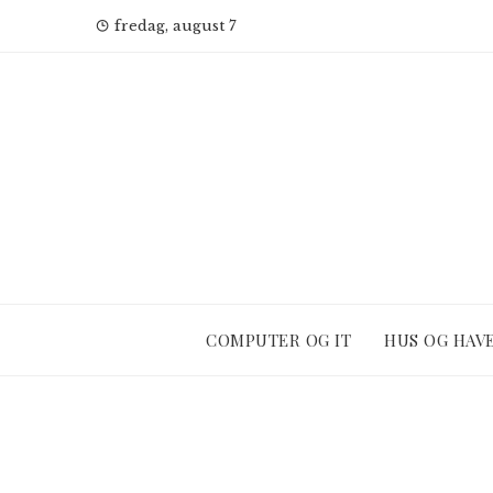
Skip
fredag, august 7
to
content
COMPUTER OG IT
HUS OG HAV