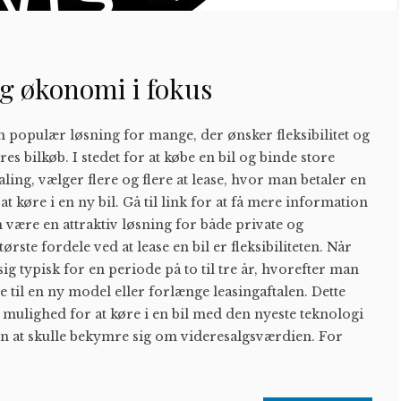
 og økonomi i fokus
en populær løsning for mange, der ønsker fleksibilitet og
s bilkøb. I stedet for at købe en bil og binde store
ing, vælger flere og flere at lease, hvor man betaler en
at køre i en ny bil. Gå til link for at få mere information
være en attraktiv løsning for både private og
rste fordele ved at lease en bil er fleksibiliteten. Når
ig typisk for en periode på to til tre år, hvorefter man
e til en ny model eller forlænge leasingaftalen. Dette
r mulighed for at køre i en bil med den nyeste teknologi
n at skulle bekymre sig om videresalgsværdien. For