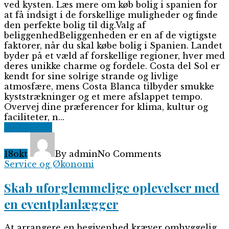
ved kysten. Læs mere om køb bolig i spanien for
at få indsigt i de forskellige muligheder og finde
den perfekte bolig til dig.Valg af
beliggenhedBeliggenheden er en af de vigtigste
faktorer, når du skal købe bolig i Spanien. Landet
byder på et væld af forskellige regioner, hver med
deres unikke charme og fordele. Costa del Sol er
kendt for sine solrige strande og livlige
atmosfære, mens Costa Blanca tilbyder smukke
kyststrækninger og et mere afslappet tempo.
Overvej dine præferencer for klima, kultur og
faciliteter, n...
Read More
18
okt
By admin
No Comments
Service og Økonomi
Skab uforglemmelige oplevelser med
en eventplanlægger
At arrangere en begivenhed kræver omhyggelig