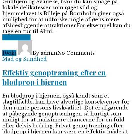
Gudhjem og Svaneke, hvor du kan smage på
lokale delikatesser som røget sild og
hjemmelavet is.Billeje på Bornholm giver også
mulighed for at udforske nogle af øens mere
afsidesliggende attraktioner.For eksempel kan du
tage en tur til Almi...
Read More
10
okt
By admin
No Comments
Mad og Sundhed
Effektiv genoptræning efter en
blodprop i hjernen
En blodprop i hjernen, også kendt som et
slagtilfælde, kan have alvorlige konsekvenser for
den ramte persons livskvalitet. Det er afgørende
at påbegynde genoptræningen så hurtigt som
muligt for at maksimere chancerne for en fuld
eller delvis bedring. Privat genoptræning efter
blodprop i hjernen kan være en effektiv måde at