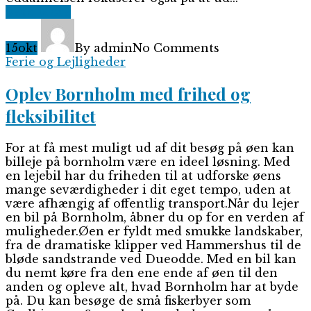
Read More
15
okt
By admin
No Comments
Ferie og Lejligheder
Oplev Bornholm med frihed og
fleksibilitet
For at få mest muligt ud af dit besøg på øen kan
billeje på bornholm være en ideel løsning. Med
en lejebil har du friheden til at udforske øens
mange seværdigheder i dit eget tempo, uden at
være afhængig af offentlig transport.Når du lejer
en bil på Bornholm, åbner du op for en verden af
muligheder.Øen er fyldt med smukke landskaber,
fra de dramatiske klipper ved Hammershus til de
bløde sandstrande ved Dueodde. Med en bil kan
du nemt køre fra den ene ende af øen til den
anden og opleve alt, hvad Bornholm har at byde
på. Du kan besøge de små fiskerbyer som