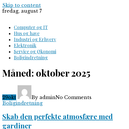
Skip to content
fredag, august 7
Computer og IT
Hus og have
Industri og Erhverv
Elektronik
Service og Økonomi
Boligindretning
Måned:
oktober 2025
29
okt
By admin
No Comments
Boligindretning
Skab den perfekte atmosfære med
gardiner