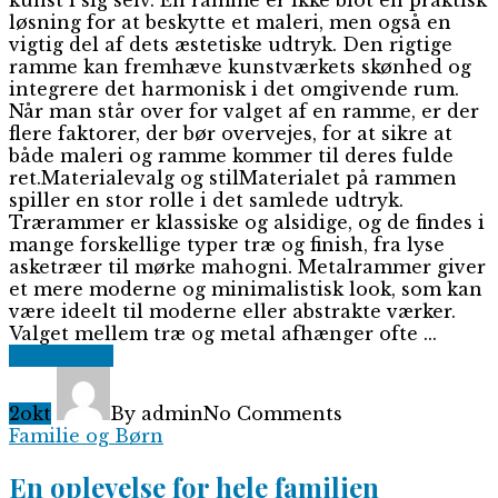
kunst i sig selv. En ramme er ikke blot en praktisk
løsning for at beskytte et maleri, men også en
vigtig del af dets æstetiske udtryk. Den rigtige
ramme kan fremhæve kunstværkets skønhed og
integrere det harmonisk i det omgivende rum.
Når man står over for valget af en ramme, er der
flere faktorer, der bør overvejes, for at sikre at
både maleri og ramme kommer til deres fulde
ret.Materialevalg og stilMaterialet på rammen
spiller en stor rolle i det samlede udtryk.
Trærammer er klassiske og alsidige, og de findes i
mange forskellige typer træ og finish, fra lyse
asketræer til mørke mahogni. Metalrammer giver
et mere moderne og minimalistisk look, som kan
være ideelt til moderne eller abstrakte værker.
Valget mellem træ og metal afhænger ofte ...
Read More
2
okt
By admin
No Comments
Familie og Børn
En oplevelse for hele familien