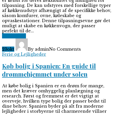
er kendt for deres fleksibilitet og mulighed for
tilpasning. De kan udstyres med forskellige typer
af køkkenudstyr afhængigt af de specifikke behov,
såsom komfurer, ovne, køleskabe og
opvaskestationer. Denne tilpasningsevne gør det
muligt at skabe en køkkenvogn, der passer
perfekt til de...
Read More
23
okt
By admin
No Comments
Ferie og Lejligheder
Køb bolig i Spanien: En guide til
drømmehjemmet under solen
At købe bolig i Spanien er en drøm for mange,
men det kræver omhyggelig planlægning og
research. Først og fremmest er det vigtigt at
overveje, hvilken type bolig der passer bedst til
dine behov. Spanien byder på alt fra moderne
lejligheder i storbyerne til charmerende villaer