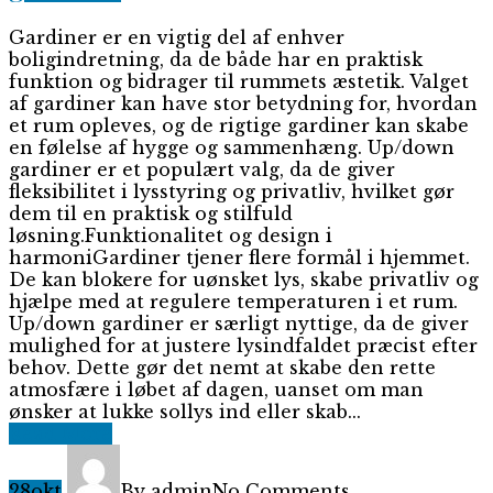
Gardiner er en vigtig del af enhver
boligindretning, da de både har en praktisk
funktion og bidrager til rummets æstetik. Valget
af gardiner kan have stor betydning for, hvordan
et rum opleves, og de rigtige gardiner kan skabe
en følelse af hygge og sammenhæng. Up/down
gardiner er et populært valg, da de giver
fleksibilitet i lysstyring og privatliv, hvilket gør
dem til en praktisk og stilfuld
løsning.Funktionalitet og design i
harmoniGardiner tjener flere formål i hjemmet.
De kan blokere for uønsket lys, skabe privatliv og
hjælpe med at regulere temperaturen i et rum.
Up/down gardiner er særligt nyttige, da de giver
mulighed for at justere lysindfaldet præcist efter
behov. Dette gør det nemt at skabe den rette
atmosfære i løbet af dagen, uanset om man
ønsker at lukke sollys ind eller skab...
Read More
28
okt
By admin
No Comments