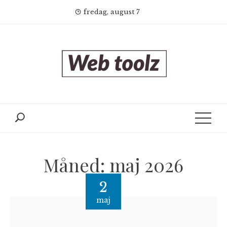
Skip
fredag, august 7
to
content
Måned:
maj 2026
2
maj