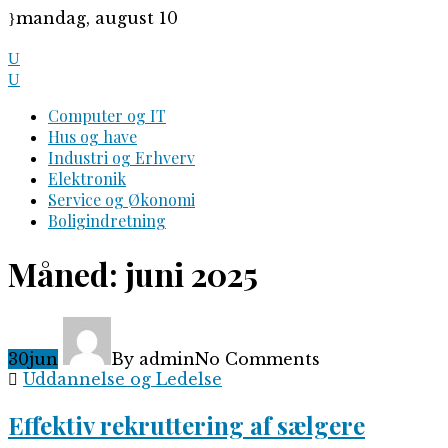
Skip
mandag, august 10
to
content
Computer og IT
Hus og have
Industri og Erhverv
Elektronik
Service og Økonomi
Boligindretning
Måned:
juni 2025
30
jun
By admin
No Comments
Uddannelse og Ledelse
Effektiv rekruttering af sælgere