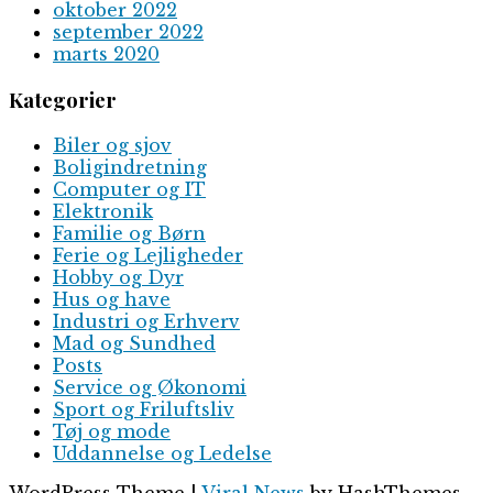
oktober 2022
september 2022
marts 2020
Kategorier
Biler og sjov
Boligindretning
Computer og IT
Elektronik
Familie og Børn
Ferie og Lejligheder
Hobby og Dyr
Hus og have
Industri og Erhverv
Mad og Sundhed
Posts
Service og Økonomi
Sport og Friluftsliv
Tøj og mode
Uddannelse og Ledelse
WordPress Theme
|
Viral News
by HashThemes