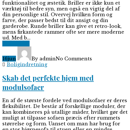
funktionalitet og æstetik. Briller er ikke kun et
værktøj til bedre syn, men også en vigtig del af
din personlige stil. Overvej hvilken form og
farve, der passer bedst til dit ansigt og din
garderobe. Runde briller kan give et retro-look,
mens firkantede rammer ofte ser mere moderne
ud. Med b...
Read More
16
jun
By admin
No Comments
Boligindretning
Skab det perfekte hjem med
modulsofaer
En af de største fordele ved modulsofaer er deres
fleksibilitet. De består af forskellige moduler, der
kan kombineres på utallige måder, hvilket gør det
muligt at tilpasse sofaen præcis efter rummets
størrelse og form. Uanset om man har brug for
en stor hjørnesofa til stuen eller en mindre