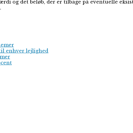
 og det beløb, der er tilbage på eventuelle eksiste
.
blemer
til enhver lejlighed
emer
ocent