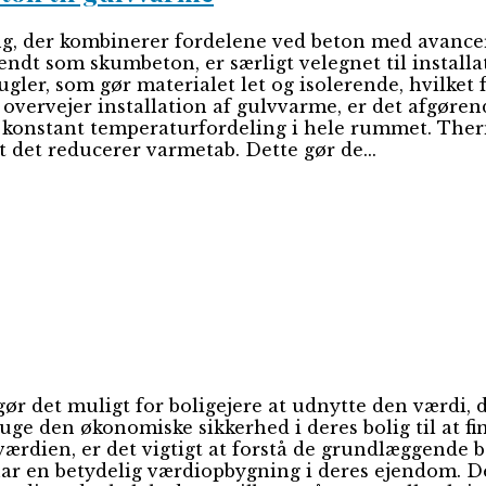
, der kombinerer fordelene ved beton med avanceret
ndt som skumbeton, er særligt velegnet til install
ler, som gør materialet let og isolerende, hvilket
vervejer installation af gulvvarme, er det afgørend
g konstant temperaturfordeling i hele rummet. Ther
 det reducerer varmetab. Dette gør de...
gør det muligt for boligejere at udnytte den værdi,
uge den økonomiske sikkerhed i deres bolig til at fi
iværdien, er det vigtigt at forstå de grundlæggende 
 har en betydelig værdiopbygning i deres ejendom. D