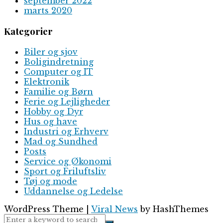
september 2022
marts 2020
Kategorier
Biler og sjov
Boligindretning
Computer og IT
Elektronik
Familie og Børn
Ferie og Lejligheder
Hobby og Dyr
Hus og have
Industri og Erhverv
Mad og Sundhed
Posts
Service og Økonomi
Sport og Friluftsliv
Tøj og mode
Uddannelse og Ledelse
WordPress Theme
|
Viral News
by HashThemes