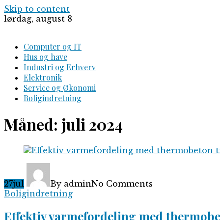
Skip to content
lørdag, august 8
Computer og IT
Hus og have
Industri og Erhverv
Elektronik
Service og Økonomi
Boligindretning
Måned:
juli 2024
27
jul
By admin
No Comments
Boligindretning
Effektiv varmefordeling med thermobe