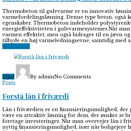
Thermobeton til gulvvarme er en innovativ løsning
varmefordelingsløsning. Denne type beton, også ke
egenskaber. Thermobeton indeholder polystyrenkug
energieffektiviteten i gulvvarmesystemer.Når man o
varmen effektivt, men også bidrager til en jævn o
tilbyde en høj varmeledningsevne, samtidig med at
Read More
15
jul
By admin
No Comments
Posts
Forstå lån i friværdi
Lån i friværdien er en finansieringsmulighed, der 
være en attraktiv løsning for dem, der ønsker at br
foretage investeringer. Når man overvejer lån i fr
nyttig finansieringsmulighed, især når boligejere