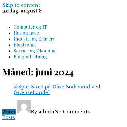
Skip to content
lørdag, august 8
Computer og IT
Hus og have
Industri og Erhverv
Elektronik
Service og Økonomi
Boligindretning
Måned:
juni 2024
27
jun
By admin
No Comments
Posts