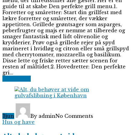
menu, der tilfredsstiller alle gæster. Her er en
guide til at skabe Den perfekte grill menu.1.
Forretter og småretter: Start din grillfest med
lækre forretter og småretter, der vækker
appetitten. Grillede grøntsager som asparges,
peberfrugter og majs er nemme at tilberede og
smager fantastisk med lidt olivenolie og
krydderier. Prøv også grillede rejer på spyd
marineret i hvidløg og citron eller små grillspyd
med cherrytomater, mozzarella og basilikum.
Disse lette og friske retter sætter scenen for
resten af måltidet.2. Hovedretter: Den perfekte
gri...
Read More
3
jun
By admin
No Comments
Hus og have