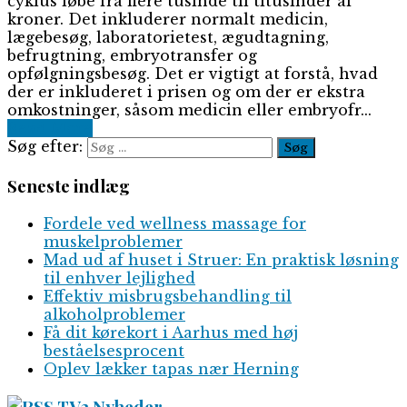
cyklus løbe fra flere tusinde til titusinder af
kroner. Det inkluderer normalt medicin,
lægebesøg, laboratorietest, ægudtagning,
befrugtning, embryotransfer og
opfølgningsbesøg. Det er vigtigt at forstå, hvad
der er inkluderet i prisen og om der er ekstra
omkostninger, såsom medicin eller embryofr...
Read More
Søg efter:
Seneste indlæg
Fordele ved wellness massage for
muskelproblemer
Mad ud af huset i Struer: En praktisk løsning
til enhver lejlighed
Effektiv misbrugsbehandling til
alkoholproblemer
Få dit kørekort i Aarhus med høj
beståelsesprocent
Oplev lækker tapas nær Herning
TV2 Nyheder