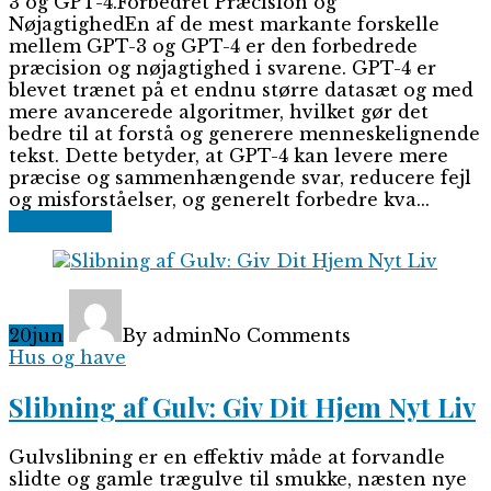
3 og GPT-4.Forbedret Præcision og
NøjagtighedEn af de mest markante forskelle
mellem GPT-3 og GPT-4 er den forbedrede
præcision og nøjagtighed i svarene. GPT-4 er
blevet trænet på et endnu større datasæt og med
mere avancerede algoritmer, hvilket gør det
bedre til at forstå og generere menneskelignende
tekst. Dette betyder, at GPT-4 kan levere mere
præcise og sammenhængende svar, reducere fejl
og misforståelser, og generelt forbedre kva...
Read More
20
jun
By admin
No Comments
Hus og have
Slibning af Gulv: Giv Dit Hjem Nyt Liv
Gulvslibning er en effektiv måde at forvandle
slidte og gamle trægulve til smukke, næsten nye