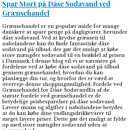
Spar Stort på Dåse Sodavand ved
Grænsehandel
Grænsehandel er en populær måde for mange
danskere at spare penge på dagligvarer, herunder
dåse sodavand. Ved at krydse grænsen til
nabolandene kan du finde fantastiske dåse
sodavand på tilbud, der gør det muligt at købe
store mængder sodavand til en brøkdel af prisen
i Danmark. I denne blog vil vi se nærmere på
fordelene ved at købe dåse sodavand på tilbud
gennem grænsehandel, hvordan du kan
planlægge din tur, og hvorfor det er værd at
overveje denne shoppingmulighed. Fordele ved
Grænsehandel for Dåse SodavandEn af de
største fordele ved grænsehandel er de
betydelige prisbesparelser på dåse sodavand.
Lavere moms og afgifter i nabolandene betyder,
at du kan købe dine yndlingsdrikkevarer til
meget lavere priser. Dette gør det muligt at fylde
op med store mængder sodavand uden at