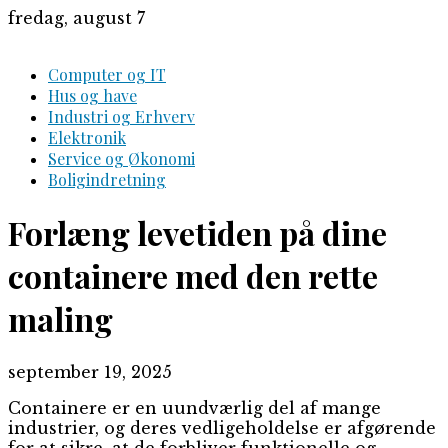
Skip
fredag, august 7
to
content
Computer og IT
Hus og have
Industri og Erhverv
Elektronik
Service og Økonomi
Boligindretning
Forlæng levetiden på dine
containere med den rette
maling
september 19, 2025
Containere er en uundværlig del af mange
industrier, og deres vedligeholdelse er afgørende
for at sikre, at de forbliver funktionelle og