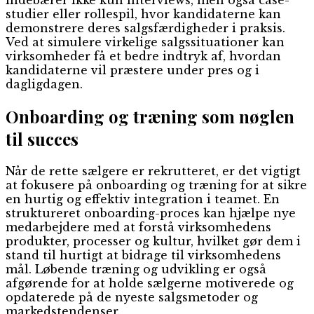
indebærer ikke kun interviews, men også case-
studier eller rollespil, hvor kandidaterne kan
demonstrere deres salgsfærdigheder i praksis.
Ved at simulere virkelige salgssituationer kan
virksomheder få et bedre indtryk af, hvordan
kandidaterne vil præstere under pres og i
dagligdagen.
Onboarding og træning som nøglen
til succes
Når de rette sælgere er rekrutteret, er det vigtigt
at fokusere på onboarding og træning for at sikre
en hurtig og effektiv integration i teamet. En
struktureret onboarding-proces kan hjælpe nye
medarbejdere med at forstå virksomhedens
produkter, processer og kultur, hvilket gør dem i
stand til hurtigt at bidrage til virksomhedens
mål. Løbende træning og udvikling er også
afgørende for at holde sælgerne motiverede og
opdaterede på de nyeste salgsmetoder og
markedstendenser.