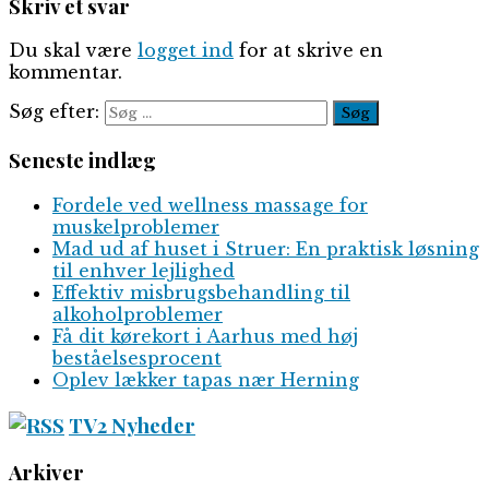
Skriv et svar
Du skal være
logget ind
for at skrive en
kommentar.
Søg efter:
Seneste indlæg
Fordele ved wellness massage for
muskelproblemer
Mad ud af huset i Struer: En praktisk løsning
til enhver lejlighed
Effektiv misbrugsbehandling til
alkoholproblemer
Få dit kørekort i Aarhus med høj
beståelsesprocent
Oplev lækker tapas nær Herning
TV2 Nyheder
Arkiver