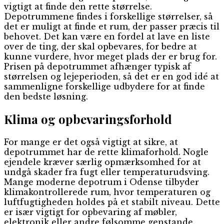
vigtigt at finde den rette størrelse.
Depotrummene findes i forskellige størrelser, så
det er muligt at finde et rum, der passer præcis til
behovet. Det kan være en fordel at lave en liste
over de ting, der skal opbevares, for bedre at
kunne vurdere, hvor meget plads der er brug for.
Prisen på depotrummet afhænger typisk af
størrelsen og lejeperioden, så det er en god idé at
sammenligne forskellige udbydere for at finde
den bedste løsning.
Klima og opbevaringsforhold
For mange er det også vigtigt at sikre, at
depotrummet har de rette klimaforhold. Nogle
ejendele kræver særlig opmærksomhed for at
undgå skader fra fugt eller temperaturudsving.
Mange moderne depotrum i Odense tilbyder
klimakontrollerede rum, hvor temperaturen og
luftfugtigheden holdes på et stabilt niveau. Dette
er især vigtigt for opbevaring af møbler,
elektronik eller andre følsomme genstande.