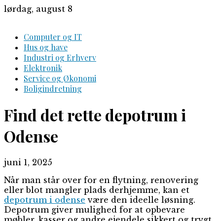
Skip
lørdag, august 8
to
content
Computer og IT
Hus og have
Industri og Erhverv
Elektronik
Service og Økonomi
Boligindretning
Find det rette depotrum i
Odense
juni 1, 2025
Når man står over for en flytning, renovering
eller blot mangler plads derhjemme, kan et
depotrum i odense
være den ideelle løsning.
Depotrum giver mulighed for at opbevare
møbler, kasser og andre ejendele sikkert og trygt,