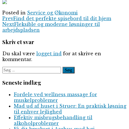
Posted in
Service og Økonomi
Prev
Find det perfekte spisebord til dit hjem
Next
Fleksible og moderne løsninger til
arbejdspladsen
Skriv et svar
Du skal være
logget ind
for at skrive en
kommentar.
Søg
efter:
Seneste indlæg
Fordele ved wellness massage for
muskelproblemer
Mad ud af huset i Struer: En praktisk løsning
til enhver lejlighed
Effektiv misbrugsbehandling til
alkoholproblemer
Få dit kørekort i Aarhus med høj