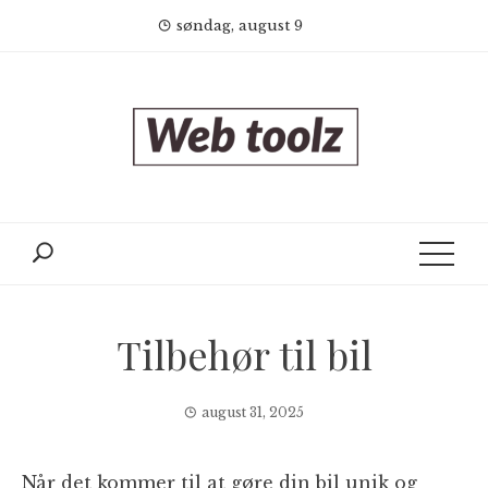
Skip
søndag, august 9
to
content
Tilbehør til bil
august 31, 2025
Når det kommer til at gøre din bil unik og