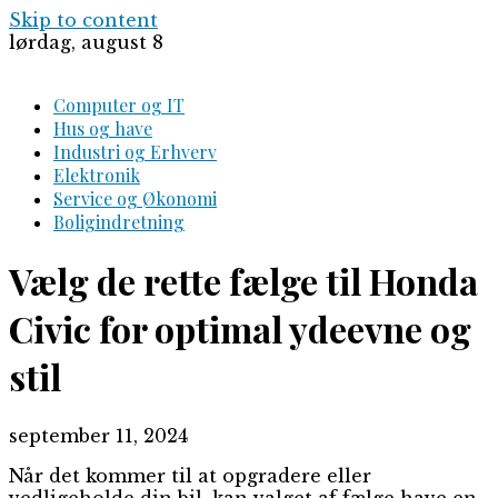
Skip to content
lørdag, august 8
Computer og IT
Hus og have
Industri og Erhverv
Elektronik
Service og Økonomi
Boligindretning
Vælg de rette fælge til Honda
Civic for optimal ydeevne og
stil
september 11, 2024
Når det kommer til at opgradere eller
vedligeholde din bil, kan valget af fælge have en