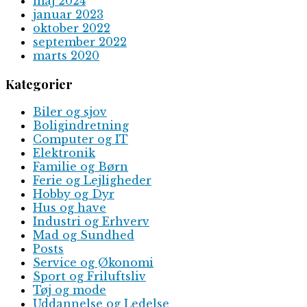
maj 2024
januar 2023
oktober 2022
september 2022
marts 2020
Kategorier
Biler og sjov
Boligindretning
Computer og IT
Elektronik
Familie og Børn
Ferie og Lejligheder
Hobby og Dyr
Hus og have
Industri og Erhverv
Mad og Sundhed
Posts
Service og Økonomi
Sport og Friluftsliv
Tøj og mode
Uddannelse og Ledelse